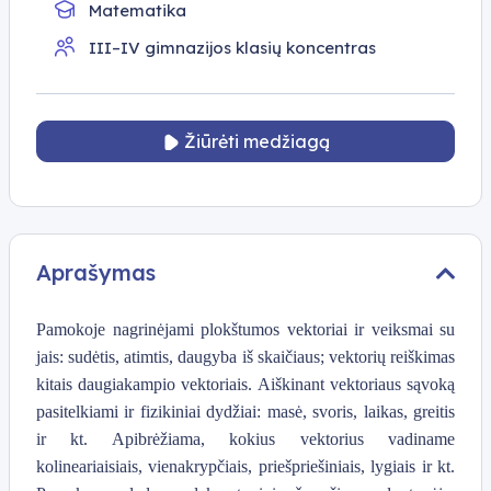
Matematika
III–IV gimnazijos klasių koncentras
Žiūrėti medžiagą
Aprašymas
Pamokoje nagrinėjami plokštumos vektoriai ir veiksmai su
jais: sudėtis, atimtis, daugyba iš skaičiaus; vektorių reiškimas
kitais daugiakampio vektoriais. Aiškinant vektoriaus sąvoką
pasitelkiami ir fizikiniai dydžiai: masė, svoris, laikas, greitis
ir kt. Apibrėžiama, kokius vektorius vadiname
kolineariaisiais, vienakrypčiais, priešpriešiniais, lygiais ir kt.