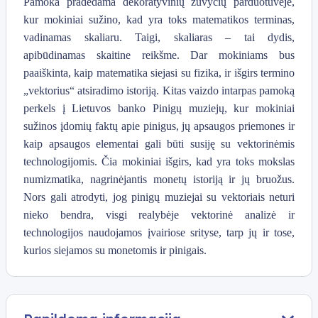
Pamoka pradedama dekoratyvinių žuvyčių parduotuvėje,
kur mokiniai sužino, kad yra toks matematikos terminas,
vadinamas skaliaru. Taigi, skaliaras – tai dydis,
apibūdinamas skaitine reikšme. Dar mokiniams bus
paaiškinta, kaip matematika siejasi su fizika, ir išgirs termino
„vektorius“ atsiradimo istoriją. Kitas vaizdo intarpas pamoką
perkels į Lietuvos banko Pinigų muziejų, kur mokiniai
sužinos įdomių faktų apie pinigus, jų apsaugos priemones ir
kaip apsaugos elementai gali būti susiję su vektorinėmis
technologijomis. Čia mokiniai išgirs, kad yra toks mokslas
numizmatika, nagrinėjantis monetų istoriją ir jų bruožus.
Nors gali atrodyti, jog pinigų muziejai su vektoriais neturi
nieko bendra, visgi realybėje vektorinė analizė ir
technologijos naudojamos įvairiose srityse, tarp jų ir tose,
kurios siejamos su monetomis ir pinigais.