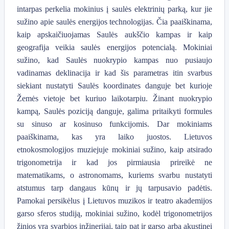
intarpas perkelia mokinius į saulės elektrinių parką, kur jie
sužino apie saulės energijos technologijas. Čia paaiškinama,
kaip apskaičiuojamas Saulės aukščio kampas ir kaip
geografija veikia saulės energijos potencialą. Mokiniai
sužino, kad Saulės nuokrypio kampas nuo pusiaujo
vadinamas deklinacija ir kad šis parametras itin svarbus
siekiant nustatyti Saulės koordinates danguje bet kurioje
Žemės vietoje bet kuriuo laikotarpiu. Žinant nuokrypio
kampą, Saulės poziciją danguje, galima pritaikyti formules
su sinuso ar kosinuso funkcijomis. Dar mokiniams
paaiškinama, kas yra laiko juostos. Lietuvos
etnokosmologijos muziejuje mokiniai sužino, kaip atsirado
trigonometrija ir kad jos pirmiausia prireikė ne
matematikams, o astronomams, kuriems svarbu nustatyti
atstumus tarp dangaus kūnų ir jų tarpusavio padėtis.
Pamokai persikėlus į Lietuvos muzikos ir teatro akademijos
garso sferos studiją, mokiniai sužino, kodėl trigonometrijos
žinios yra svarbios inžinerijai, taip pat ir garso arba akustinei