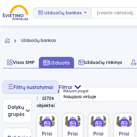
Pereiti prie turinio
Paieška
Užduočių bankas
Užduočių bankas
Užduotis
Visos SMP
Užduočių rinkinys
Rasta
Filtrų nustatymai
Filtrai
rezultatų
Rikiuoti pagal
Naujausi viršuje
:
12726
objektai
Dalykų
grupės
Prisitaikymas
Prisitaikymas
Prisitaikymas
Prisita