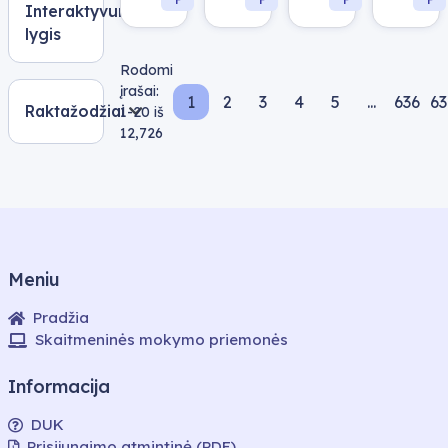
Interaktyvumo
lygis
Rodomi
įrašai:
1
2
3
4
5
...
636
63
Raktažodžiai
Puslapis 1
Puslapis 2
Puslapis 3
Puslapis 4
Puslapis 5
Pusla
1-20
iš
12,726
Meniu
Pradžia
Skaitmeninės mokymo priemonės
Informacija
DUK
Prisijungimo atmintinė (PDF)