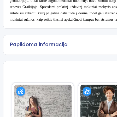
geometrijoje, o kai kurie trigonometriniai duomenys buvo žinomi netgi 
senovės Graikijoje. Spręsdami praktinį uždavinį mokiniai mokysis aps
autobusui sukant į kairę jo galinė dalis juda į dešinę, todėl gali atsitren
mokiniai sužinos, kaip reikia tiksliai apskaičiuoti kampus bei atstumus tar
Papildoma informacija