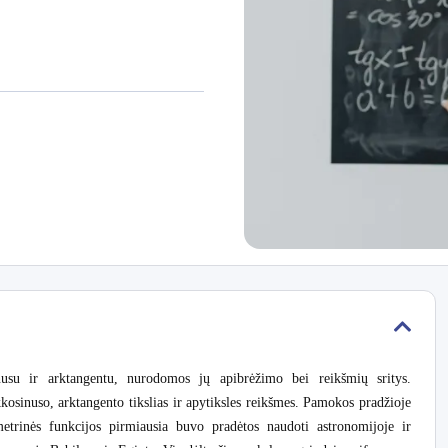
usu ir arktangentu, nurodomos jų apibrėžimo bei reikšmių sritys.
osinuso, arktangento tikslias ir apytiksles reikšmes. Pamokos pradžioje
metrinės funkcijos pirmiausia buvo pradėtos naudoti astronomijoje ir