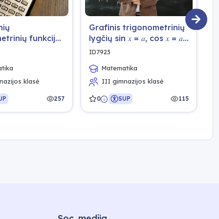
nių
Grafinis trigonometrinių
G
etrinių funkcijų
lygčių sin 𝑥 = 𝑎, cos 𝑥 = 𝑎,
n
transformacijos
tg 𝑥 = 𝑎 (𝑎 ∈ 𝑅)
ID7923
I
sprendimas
tika
Matematika
nazijos klasė
III gimnazijos klasė
UP
257
0
SUP
115
Soc. medija