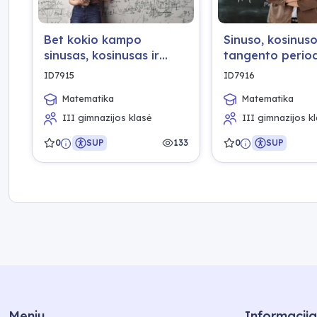
Bet kokio kampo
Sinuso, kosinuso
sinusas, kosinusas ir
tangento perio
tangentas, tikslios ir
ir lyginumas
ID7915
ID7916
apytikslės jų reikšmės
Matematika
Matematika
III gimnazijos klasė
III gimnazijos k
0
SUP
133
0
SUP
Meniu
Informacija