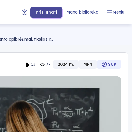
Prisijungti
Mano biblioteka
Meniu
o apibrėžimai, tikslios ir...
13
77
2024 m.
MP4
SUP