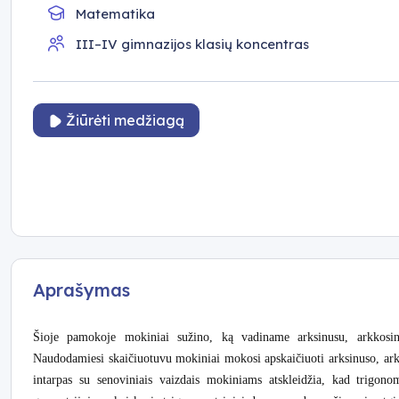
Matematika
III–IV gimnazijos klasių koncentras
Žiūrėti medžiagą
Aprašymas
Šioje pamokoje mokiniai sužino, ką vadiname arksinusu, arkkosin
Naudodamiesi skaičiuotuvu mokiniai mokosi apskaičiuoti arksinuso, arkk
intarpas su senoviniais vaizdais mokiniams atskleidžia, kad trigono