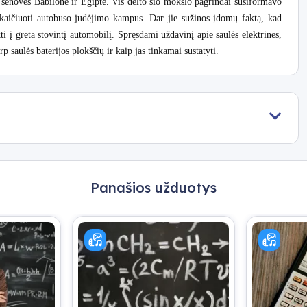
senovės Babilone ir Egipte. Vis dėlto šio mokslo pagrindai susiformavo
kaičiuoti autobuso judėjimo kampus. Dar jie sužinos įdomų faktą, kad
kti į greta stovintį automobilį. Spręsdami uždavinį apie saulės elektrines,
p saulės baterijos plokščių ir kaip jas tinkamai sustatyti.
Panašios užduotys