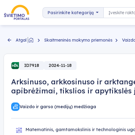
Pereiti prie turinio
Paieška
Pasirinkite kategoriją
Skaitmeninės mokymo priemonės
Vaizdo
Atgal
ID7918
2024-11-18
Arksinuso, arkkosinuso ir arktang
apibrėžimai, tikslios ir apytikslės 
Vaizdo ir garso (medijų) medžiaga
Matematinis, gamtamokslinis ir technologinis u