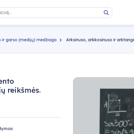
Paieška
 ir garso (medijų) medžiaga
Arksinuso, arkkosinuso ir arktangent
ento
jų reikšmės.
gdymas