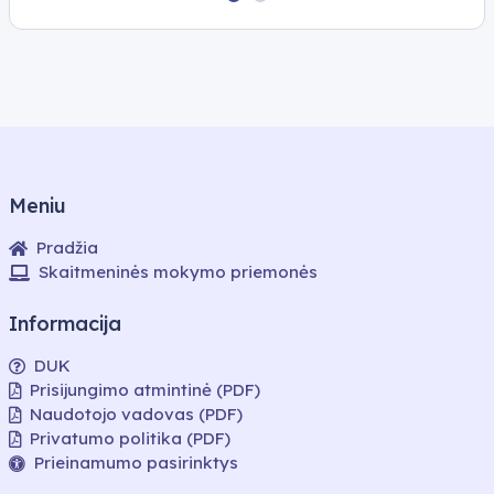
𝑎 ∙
(𝑎
tg
∈
𝑥 +
𝑅)
𝑏 =
sprendimas,
0,
sprendinių
(𝑎,
formulės.
𝑏
∈
𝑅,
Meniu
𝑎, 𝑏
≠
Pradžia
0)
Skaitmeninės mokymo priemonės
sprendimas.
Trigonometrinės
Informacija
lygties
DUK
sprendiniai.
Prisijungimo atmintinė (PDF)
Naudotojo vadovas (PDF)
Privatumo politika (PDF)
Prieinamumo pasirinktys