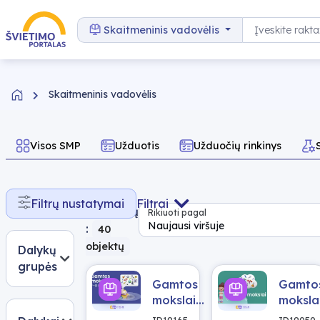
Pereiti prie turinio
Paieška
Skaitmeninis vadovėlis
Skaitmeninis vadovėlis
Visos SMP
Užduotis
Užduočių rinkinys
Rasta
Filtrų nustatymai
Filtrai
rezultatų
Rikiuoti pagal
Naujausi viršuje
:
40
objektų
Dalykų
grupės
Gamtos
Gamto
mokslai
moksla
7-8
5–6
ID19165
ID19050