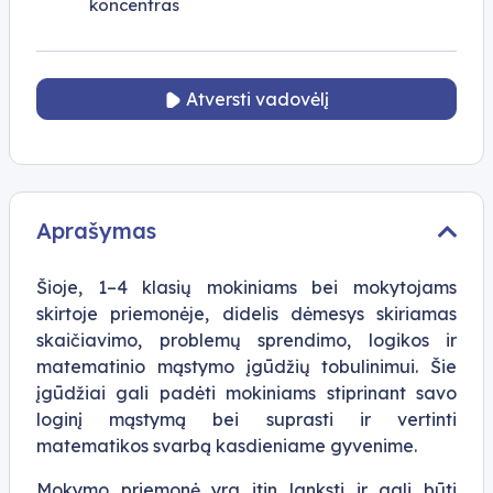
koncentras
Atversti vadovėlį
Aprašymas
Šioje, 1–4 klasių mokiniams bei mokytojams
skirtoje priemonėje, didelis dėmesys skiriamas
skaičiavimo, problemų sprendimo, logikos ir
matematinio mąstymo įgūdžių tobulinimui. Šie
įgūdžiai gali padėti mokiniams stiprinant savo
loginį mąstymą bei suprasti ir vertinti
matematikos svarbą kasdieniame gyvenime.
Mokymo priemonė yra itin lanksti ir gali būti