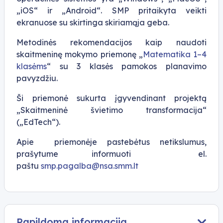
„iOS“ ir „Android“. SMP pritaikyta veikti
ekranuose su skirtinga skiriamąja geba.
Metodinės rekomendacijos kaip naudoti
skaitmeninę mokymo priemonę
„
Matematika 1–4
klasėms
“
su 3 klasės pamokos planavimo
pavyzdžiu.
Ši priemonė sukurta įgyvendinant projektą
„Skaitmeninė švietimo transformacija“
(„EdTech“).
Apie priemonėje pastebėtus netikslumus,
prašytume informuoti el.
paštu
smp.pagalba@nsa.smm.lt
Papildoma informacija