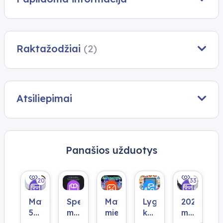
Raktažodžiai
(2)
Atsiliepimai
Panašios užduotys
20
33
Matematika
Specialieji
Matematinis
Lygčių,
2024
5
moduliai
miestas
kurių
m.