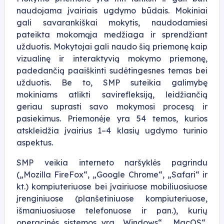
naudojama įvairiais ugdymo būdais. Mokiniai
gali savarankiškai mokytis, naudodamiesi
pateikta mokomąja medžiaga ir sprendžiant
užduotis. Mokytojai gali naudo šią priemonę kaip
vizualinę ir interaktyvią mokymo priemonę,
padedančią paaiškinti sudėtingesnes temas bei
užduotis. Be to, SMP suteikia galimybę
mokiniams atlikti savirefleksiją, leidžiančią
geriau suprasti savo mokymosi procesą ir
pasiekimus. Priemonėje yra 54 temos, kurios
atskleidžia įvairius 1–4 klasių ugdymo turinio
aspektus.
SMP veikia interneto naršyklės pagrindu
(„Mozilla FireFox“, „Google Chrome“, „Safari“ ir
kt.) kompiuteriuose bei įvairiuose mobiliuosiuose
įrenginiuose (planšetiniuose kompiuteriuose,
išmaniuosiuose telefonuose ir pan.), kurių
operacinės sistemos yra „Windows“, „MacOS“,