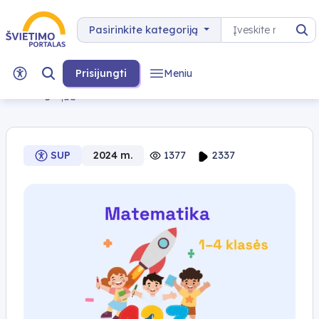
Pereiti prie turinio
Paieška
Pasirinkite kategoriją
Pa
Prisijungti
Meniu
...
...
Matematika 1–4 klasėms
Atgal
SUP
2024 m.
1377
2337