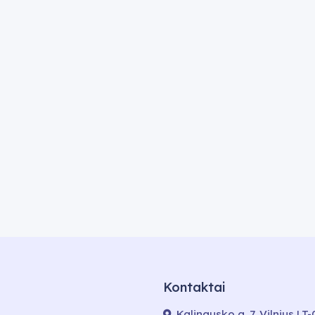
Kontaktai
Kalinausko g. 7, Vilnius LT