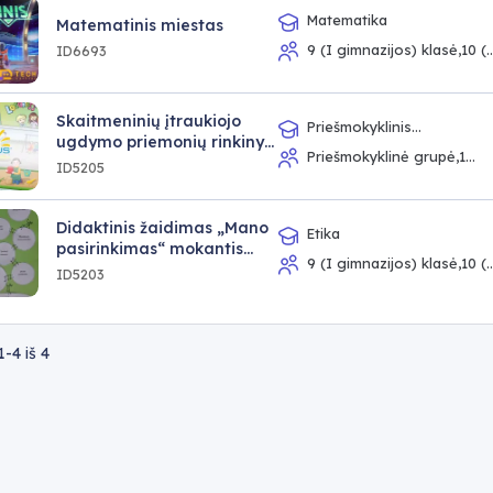
Matematika
Matematinis miestas
9 (I gimnazijos) klasė,10 (I
ID6693
gimnazijos) klasė
Skaitmeninių įtraukiojo
Priešmokyklinis
ugdymo priemonių rinkinys
ugdymas,Lietuvių kalba ir
Priešmokyklinė grupė,1
„EduSensus“
ID5205
literatūra,Fizinis
klasė,2 klasė,3 klasė,4 klasė
ugdymas,Gyvenimo
įgūdžiai,Visuomeninis ugdymas
Didaktinis žaidimas „Mano
Etika
pasirinkimas“ mokantis
9 (I gimnazijos) klasė,10 (I
etikos
ID5203
gimnazijos) klasė,III
gimnazijos klasė,IV gimnazijos
klasė
1-4
iš
4