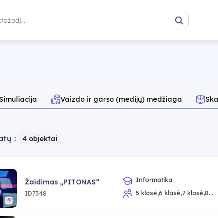
Paieška
Simuliacija
Vaizdo ir garso (medijų) medžiaga
Ska
atų :
4 objektai
Informatika
Žaidimas „PITONAS“
5 klasė,6 klasė,7 klasė,8
ID7348
klasė