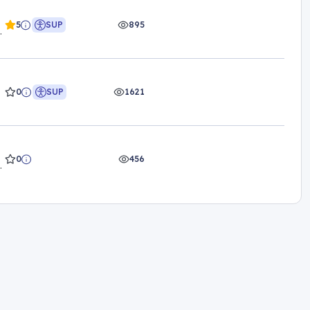
5
SUP
895
I
0
SUP
1621
0
456
I