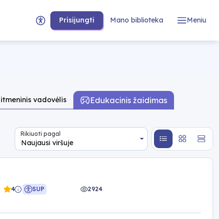
Prisijungti
Mano biblioteka
Meniu
Edukacinis žaidimas
itmeninis vadovėlis
Rikiuoti pagal
Naujausi viršuje
4
SUP
2924