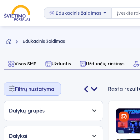
Pereiti prie turinio
Paieška
Edukacinis žaidimas
Edukacinis žaidimas
Visos SMP
Užduotis
Užduočių rinkinys
Rasta rezult
Filtrų nustatymai
Dalykų grupės
Dalykai