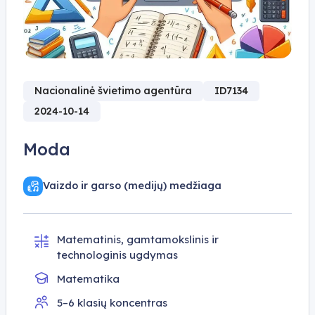
Nacionalinė švietimo agentūra
ID7134
2024-10-14
Moda
Vaizdo ir garso (medijų) medžiaga
Matematinis, gamtamokslinis ir
technologinis ugdymas
Matematika
5–6 klasių koncentras