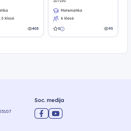
ID7130
I
tika
Matematika
, 5 klasė
6 klasė
405
0
95
Soc. medija
-03107