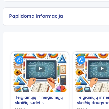
Papildoma informacija
Teigiamųjų ir neigiamųjų
Teigiamųjų ir ne
skaičių sudėtis
skaičių daugyba
dalyba