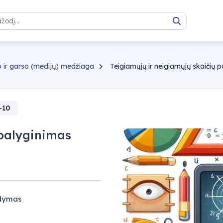
Paieška
 ir garso (medijų) medžiaga
Teigiamųjų ir neigiamųjų skaičių 
-10
 palyginimas
gdymas