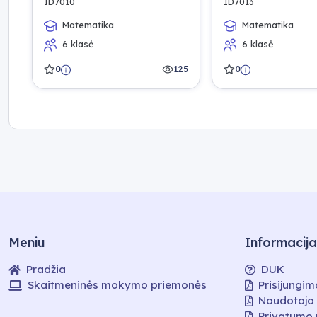
ID7010
ID7013
Matematika
Matematika
6 klasė
6 klasė
0
125
0
Meniu
Informacija
Pradžia
DUK
Skaitmeninės mokymo priemonės
Prisijungim
Naudotojo
Privatumo 