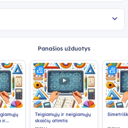
Panašios užduotys
igiamųjų
Teigiamųjų ir neigiamųjų
Simetriš
 ir
skaičių atimtis