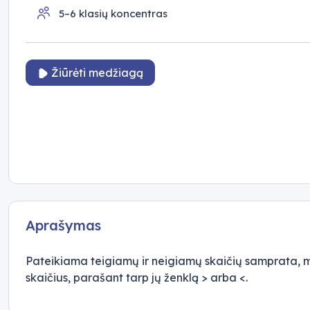
5–6 klasių koncentras
Žiūrėti medžiagą
Aprašymas
Pateikiama teigiamų ir neigiamų skaičių samprata, 
skaičius, parašant tarp jų ženklą > arba <.