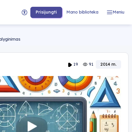
Prisijungti
Mano biblioteka
Meniu
palyginimas
19
91
2014 m.