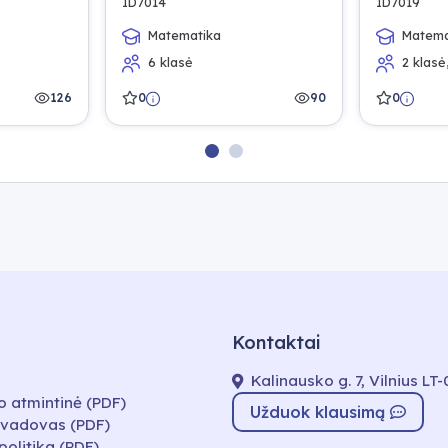
ID7014
ID7019
Matematika
Matema
6 klasė
2 klasė
126
0
90
0
Kontaktai
Kalinausko g. 7, Vilnius LT
o atmintinė (PDF)
Užduok klausimą
 vadovas (PDF)
politika (PDF)