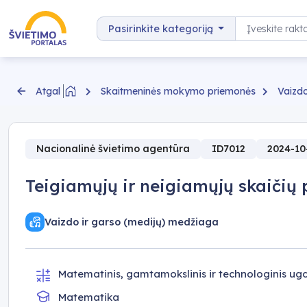
Pereiti prie turinio
Paieška
Pasirinkite kategoriją
Skaitmeninės mokymo priemonės
Vaizdo
Atgal
Nacionalinė švietimo agentūra
ID7012
2024-10
Teigiamųjų ir neigiamųjų skaičių
Vaizdo ir garso (medijų) medžiaga
Matematinis, gamtamokslinis ir technologinis u
Matematika