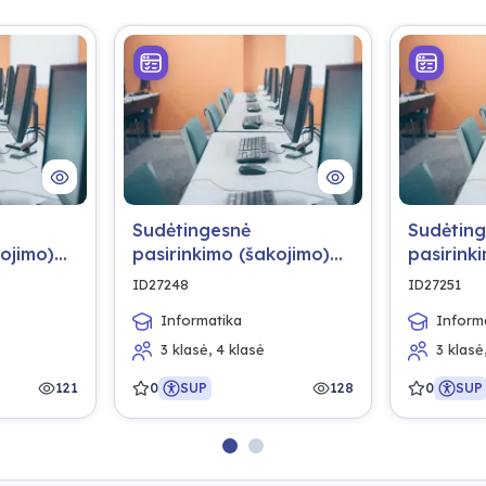
Sudėtingesnė
Sudėtin
kojimo)
pasirinkimo (šakojimo)
pasirink
komanda.
komanda
ID27248
ID27251
Informatika
Inform
3 klasė, 4 klasė
3 klasė
121
0
SUP
128
0
SUP