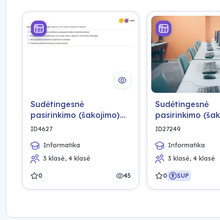
Sudėtingesnė
Sudėtingesnė
pasirinkimo (šakojimo)
pasirinkimo (ša
komanda.
komanda.
ID4627
ID27249
Informatika
Informatika
3 klasė, 4 klasė
3 klasė, 4 klasė
0
45
0
SUP