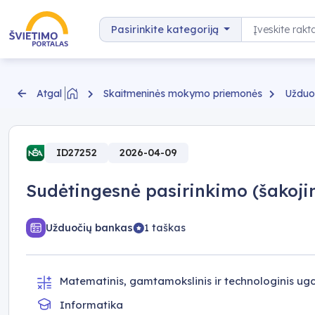
Pereiti prie turinio
Paieška
Pasirinkite kategoriją
Skaitmeninės mokymo priemonės
Užduo
Atgal
ID27252
2026-04-09
Sudėtingesnė pasirinkimo (šakoj
Užduočių bankas
1 taškas
Matematinis, gamtamokslinis ir technologinis u
Informatika