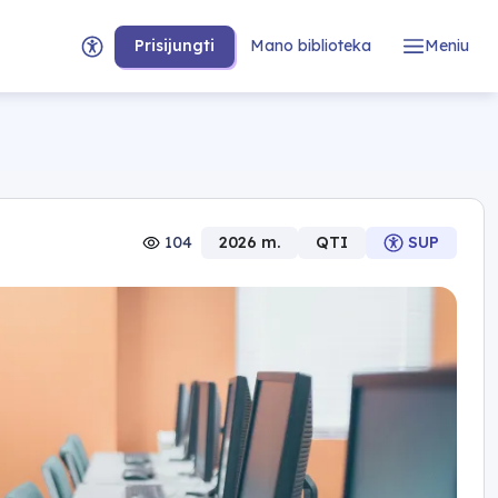
Prisijungti
Mano biblioteka
Meniu
104
2026 m.
QTI
SUP