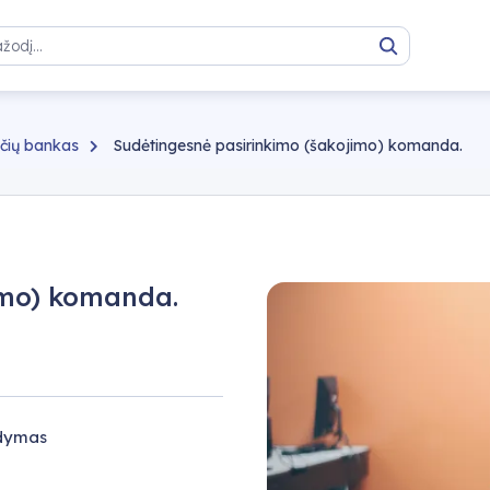
Paieška
čių bankas
Sudėtingesnė pasirinkimo (šakojimo) komanda.
imo) komanda.
gdymas