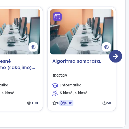
gesnė
Algoritmo samprata.
S
imo (šakojimo)
t
.
r
ID27229
I
atika
Informatika
, 4 klasė
3 klasė, 4 klasė
108
0
SUP
58