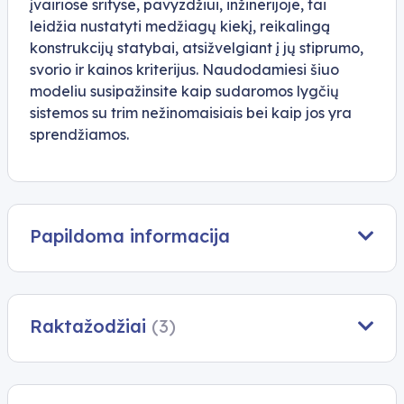
įvairiose srityse, pavyzdžiui, inžinerijoje, tai
leidžia nustatyti medžiagų kiekį, reikalingą
konstrukcijų statybai, atsižvelgiant į jų stiprumo,
svorio ir kainos kriterijus. Naudodamiesi šiuo
modeliu susipažinsite kaip sudaromos lygčių
sistemos su
trim
nežinomaisiais bei kaip jos yra
sprendžiamos.
Papildoma informacija
Raktažodžiai
(3)