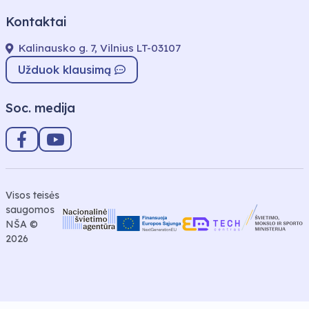
Matematika,
Kontaktai
Informatika,
Biologija,
Kalinausko g. 7, Vilnius LT-03107
Chemija,
Fizika,
Užduok klausimą
Inžinerinės
technologijos,
Muzika,
Soc. medija
Teatras,
Taikomosios
technologijos
Visos teisės
saugomos
NŠA ©
2026