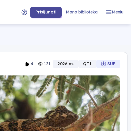
Prisijungti
Mano biblioteka
Meniu
4
121
2026 m.
QTI
SUP