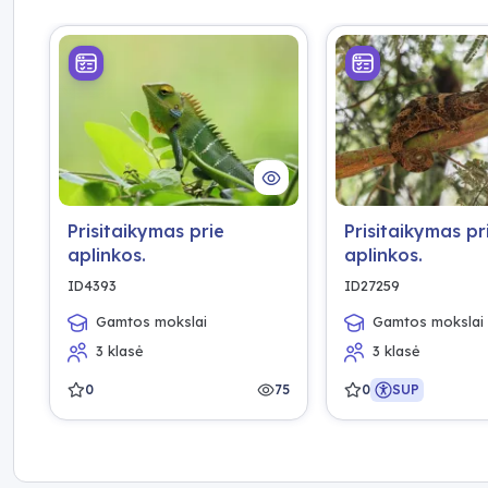
Prisitaikymas prie
Prisitaikymas pr
aplinkos.
aplinkos.
ID4393
ID27259
Gamtos mokslai
Gamtos mokslai
3 klasė
3 klasė
0
75
0
SUP