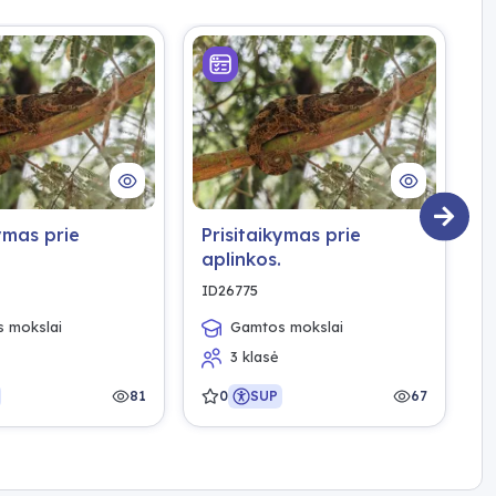
ymas prie
Prisitaikymas prie
P
aplinkos.
a
ID26775
I
 mokslai
Gamtos mokslai
3 klasė
81
0
SUP
67