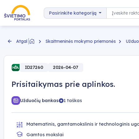
Pereiti prie turinio
Paieška
Pasirinkite kategoriją
Skaitmeninės mokymo priemonės
Užduo
Atgal
ID27260
2026-04-07
Prisitaikymas prie aplinkos.
Užduočių bankas
1 taškas
Matematinis, gamtamokslinis ir technologinis u
Gamtos mokslai