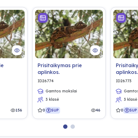
ie
Prisitaikymas prie
Prisitaik
aplinkos.
aplinkos.
ID26774
ID26773
Gamtos mokslai
Gamtos
3 klasė
3 klasė
156
0
SUP
46
0
SUP