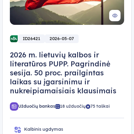
ID26421
2026-05-07
2026 m. lietuvių kalbos ir
literatūros PUPP. Pagrindinė
sesija. 50 proc. prailgintas
laikas su įgarsinimu ir
nukreipiamaisiais klausimais
Užduočių bankas
18 užduočių
75 taškai
Kalbinis ugdymas