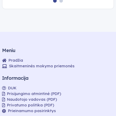
prailgintas
prailgintas
prailgintas
laikas
laikas
laikas
su
su
su
įgarsinimu
įgarsinimu
įgarsinimu
ir
nukreipiamaisiais
klausimais
Meniu
Pradžia
Skaitmeninės mokymo priemonės
Informacija
DUK
Prisijungimo atmintinė (PDF)
Naudotojo vadovas (PDF)
Privatumo politika (PDF)
Prieinamumo pasirinktys