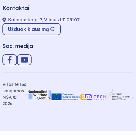
Kontaktai
Kalinausko g. 7, Vilnius LT-03107
Užduok klausimą
Soc. medija
Visos teisės
saugomos
NŠA ©
2026