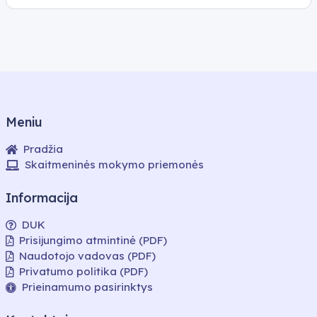
gimnazijos)
gimnazijos)
gimnazijos)
gimnazijos)
gimnazijos)
klasė,
klasė,
klasė,
klasė,
klasė,
III
III
III
III
III
gimnazijos
gimnazijos
gimnazijos
gimnazijos
gimnazijos
klasė,
klasė,
klasė,
klasė,
klasė,
IV
IV
IV
IV
IV
gimnazijos
gimnazijos
gimnazijos
gimnazijos
gimnazijos
klasė
klasė
klasė
klasė
klasė
Meniu
Pradžia
Skaitmeninės mokymo priemonės
Informacija
DUK
Prisijungimo atmintinė (PDF)
Naudotojo vadovas (PDF)
Privatumo politika (PDF)
Prieinamumo pasirinktys