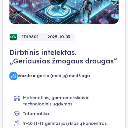
ID19802
2025-10-03
Dirbtinis intelektas.
„Geriausias žmogaus draugas“
Vaizdo ir garso (medijų) medžiaga
Matematinis, gamtamokslinis ir
technologinis ugdymas
Informatika
9–10 (I–II gimnazijos) klasių koncentras,