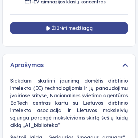
III–IV gimnazijos klasių koncentras
Žiūrėti medžiagą
Aprašymas
Siekdami skatinti jaunimą domėtis dirbtinio
intelekto (DI) technologijomis ir jų panaudojimu
įvairiose srityse, Nacionalinės švietimo agentūros
EdTech centras kartu su Lietuvos dirbtinio
intelekto asociacija ir Lietuvos moksleivių
sąjunga parengė moksleiviams skirtą šešių laidų
ciklą „AI_biblioteka“.
Šeštoji laida „Geriausias žmogaus draugas“,