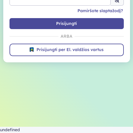
Pamiršote slaptažodį?
Prisijungti
ARBA
Prisijungti per El. valdžios vartus
undefined