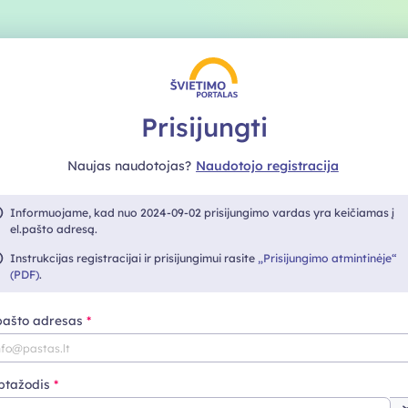
Prisijungti
Naujas naudotojas?
Naudotojo registracija
Informuojame, kad nuo 2024-09-02 prisijungimo vardas yra keičiamas į
el.pašto adresą.
Instrukcijas registracijai ir prisijungimui rasite
„Prisijungimo atmintinėje“
(PDF)
.
 pašto adresas
ptažodis