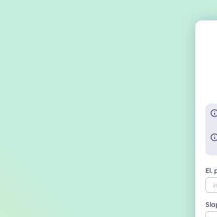
El.
Sla