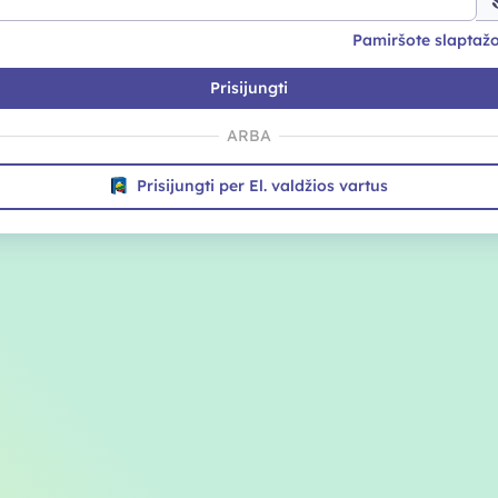
Pamiršote slaptaž
Prisijungti
ARBA
Prisijungti per El. valdžios vartus