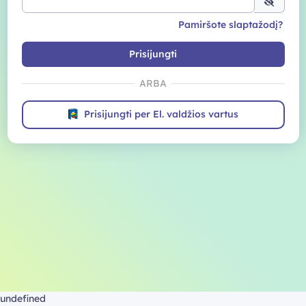
Pamiršote slaptažodį?
Prisijungti
ARBA
Prisijungti per El. valdžios vartus
undefined