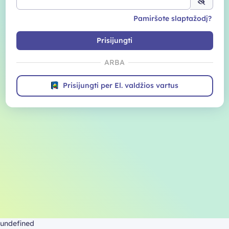
Pamiršote slaptažodį?
Prisijungti
ARBA
Prisijungti per El. valdžios vartus
undefined