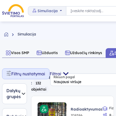
Pereiti prie turinio
Paieška
Simuliacija
Simuliacija
Visos SMP
Užduotis
Užduočių rinkinys
Rasta
Filtrų nustatymai
Filtrai
rezultatų
Rikiuoti pagal
Naujausi viršuje
:
132
objektai
Dalykų
grupės
Fizi
Radioaktyvumas
8
ID9396