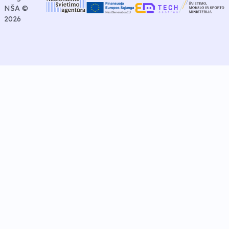
NŠA ©
2026