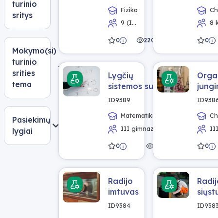
kitimas
koval
turinio
Fizika
Ch
ryšy
sritys
9 (I
8 
gimnazijos)
gimnaz
0
220
0
klasė, III
klasė
Mokymo(si)
gimnazijos
klasė
turinio
srities
Lygčių
Orga
tema
sistemos su
jungi
daugiau negu
IUPA
ID9389
ID938
dviem
nome
Matematika
Ch
nežinomaisiais
Pasiekimų
III gimnazijos
II
lygiai
klasė
gimnaz
0
200
0
Radijo
Radij
imtuvas
siųst
ID9384
ID938