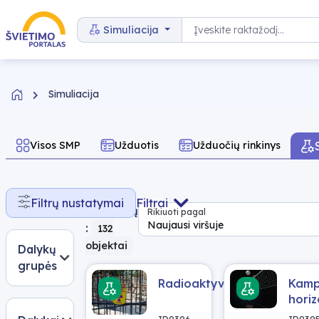
Pereiti prie turinio
Paieška
Simuliacija
Simuliacija
Visos SMP
Užduotis
Užduočių rinkinys
Rasta
Filtrų nustatymai
Filtrai
rezultatų
Rikiuoti pagal
Naujausi viršuje
:
132
objektai
Dalykų
grupės
Radioaktyvumas
Kamp
hori
mest
ID9396
ID939