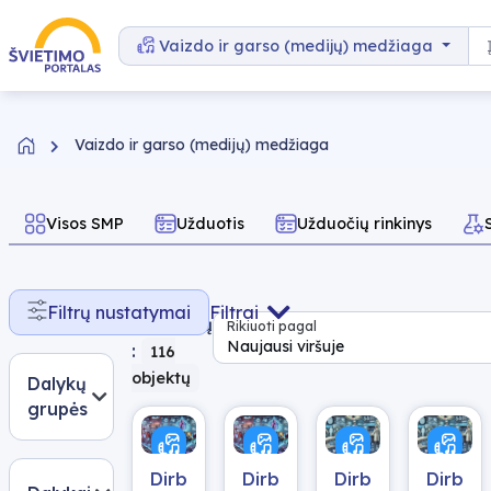
Pereiti prie turinio
Pa
Vaizdo ir garso (medijų) medžiaga
Vaizdo ir garso (medijų) medžiaga
Visos SMP
Užduotis
Užduočių rinkinys
Rasta
Filtrų nustatymai
Filtrai
rezultatų
Rikiuoti pagal
Naujausi viršuje
:
116
objektų
Dalykų
grupės
Dirbtinis
Dirbtinis
Dirbtinis
Dirbtin