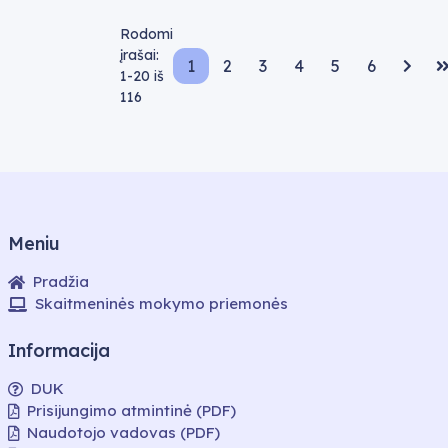
Rodomi
įrašai:
1
2
3
4
5
6
Puslapis 1
Puslapis 2
Puslapis 3
Puslapis 4
Puslapis 5
Puslapis 6
1-20
iš
116
Meniu
Pradžia
Skaitmeninės mokymo priemonės
Informacija
DUK
Prisijungimo atmintinė (PDF)
Naudotojo vadovas (PDF)