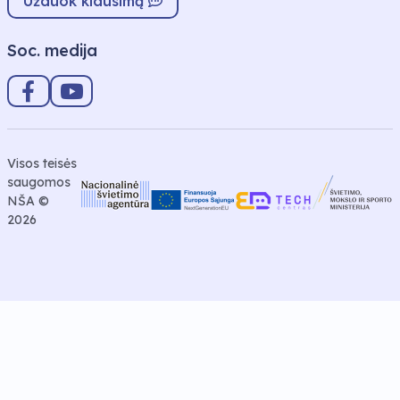
Užduok klausimą
Soc. medija
Visos teisės
saugomos
NŠA ©
2026