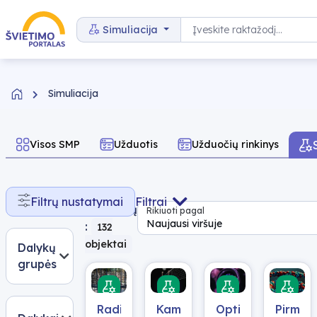
Pereiti prie turinio
Paieška
Simuliacija
Simuliacija
Visos SMP
Užduotis
Užduočių rinkinys
Rasta
Filtrų nustatymai
Filtrai
rezultatų
Rikiuoti pagal
Naujausi viršuje
:
132
objektai
Dalykų
grupės
Radioaktyvumas
Kampu
Optiniai
Pirminė