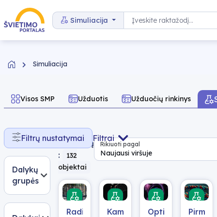
Pereiti prie turinio
Paieška
Simuliacija
Simuliacija
Visos SMP
Užduotis
Užduočių rinkinys
Rasta
Filtrų nustatymai
Filtrai
rezultatų
Rikiuoti pagal
Naujausi viršuje
:
132
objektai
Dalykų
grupės
Radioaktyvumas
Kampu
Optiniai
Pirminė