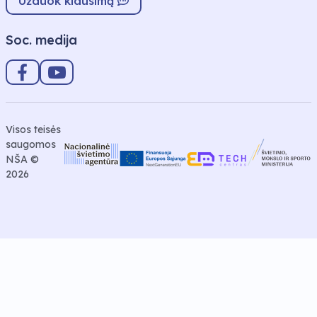
Užduok klausimą
Soc. medija
Visos teisės
saugomos
NŠA ©
2026