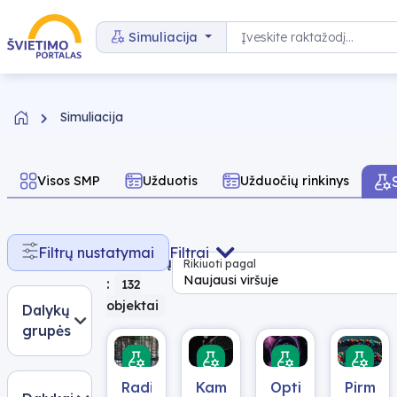
Pereiti prie turinio
Paieška
Simuliacija
Simuliacija
Visos SMP
Užduotis
Užduočių rinkinys
Rasta
Filtrų nustatymai
Filtrai
rezultatų
Rikiuoti pagal
Naujausi viršuje
:
132
objektai
Dalykų
grupės
Radioaktyvumas
Kampu
Optiniai
Pirminė