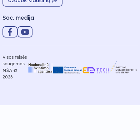
Užduok klausimą
Soc. medija
Visos teisės
saugomos
NŠA ©
2026