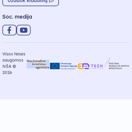
Užduok klausimą
Soc. medija
Visos teisės
saugomos
NŠA ©
2026