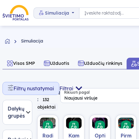
Pereiti prie turinio
Paieška
Simuliacija
Simuliacija
Visos SMP
Užduotis
Užduočių rinkinys
Rasta
Filtrų nustatymai
Filtrai
rezultatų
Rikiuoti pagal
Naujausi viršuje
:
132
objektai
Dalykų
grupės
Radioaktyvumas
Kampu
Optiniai
Pirminė