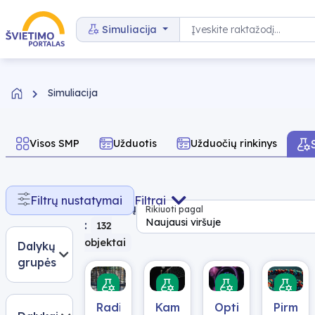
Pereiti prie turinio
Paieška
Simuliacija
Simuliacija
Visos SMP
Užduotis
Užduočių rinkinys
Rasta
Filtrų nustatymai
Filtrai
rezultatų
Rikiuoti pagal
Naujausi viršuje
:
132
objektai
Dalykų
grupės
Radioaktyvumas
Kampu
Optiniai
Pirminė