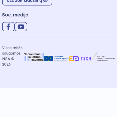
Užduok klausimą
Soc. medija
Visos teisės
saugomos
NŠA ©
2026