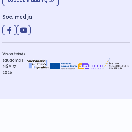
Užduok klausimą
Soc. medija
Visos teisės
saugomos
NŠA ©
2026