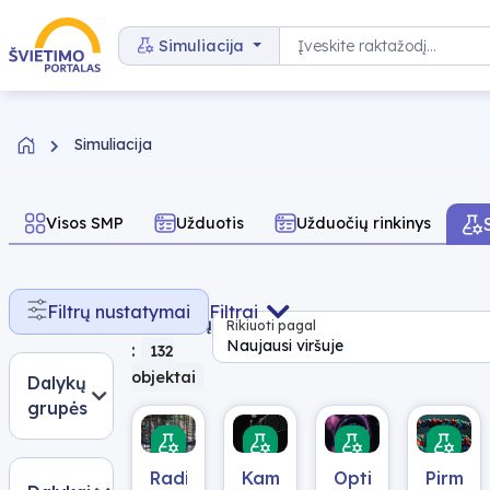
Pereiti prie turinio
Paieška
Simuliacija
Simuliacija
Visos SMP
Užduotis
Užduočių rinkinys
Rasta
Filtrų nustatymai
Filtrai
rezultatų
Rikiuoti pagal
Naujausi viršuje
:
132
objektai
Dalykų
grupės
Radioaktyvumas
Kampu
Optiniai
Pirminė